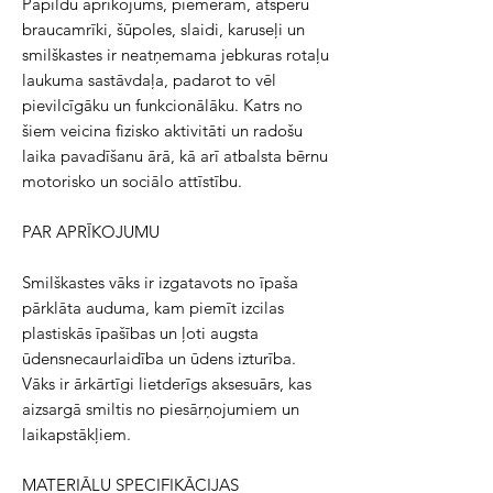
Papildu aprīkojums, piemēram, atsperu
braucamrīki, šūpoles, slaidi, karuseļi un
smilškastes ir neatņemama jebkuras rotaļu
laukuma sastāvdaļa, padarot to vēl
pievilcīgāku un funkcionālāku. Katrs no
šiem veicina fizisko aktivitāti un radošu
laika pavadīšanu ārā, kā arī atbalsta bērnu
motorisko un sociālo attīstību.
PAR APRĪKOJUMU
Smilškastes vāks ir izgatavots no īpaša
pārklāta auduma, kam piemīt izcilas
plastiskās īpašības un ļoti augsta
ūdensnecaurlaidība un ūdens izturība.
Vāks ir ārkārtīgi lietderīgs aksesuārs, kas
aizsargā smiltis no piesārņojumiem un
laikapstākļiem.
MATERIĀLU SPECIFIKĀCIJAS