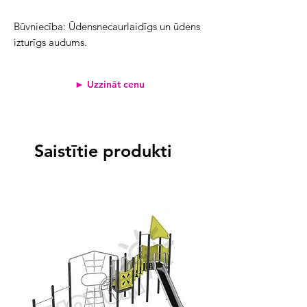
Būvniecība: Ūdensnecaurlaidīgs un ūdens
izturīgs audums.
► Uzzināt cenu
Saistītie produkti