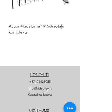
Action4Kids Lime 1915-A rotaļu
Dino slidkalniņš mazuļ
komplekts
KONTAKTI
+37124428055
info@kidsplay.lv
Kontaktu forma
UZŅĒMUMS