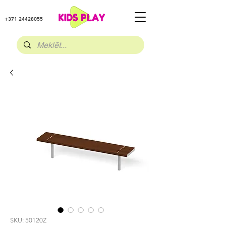
+371 24428055
SKU: 50120Z