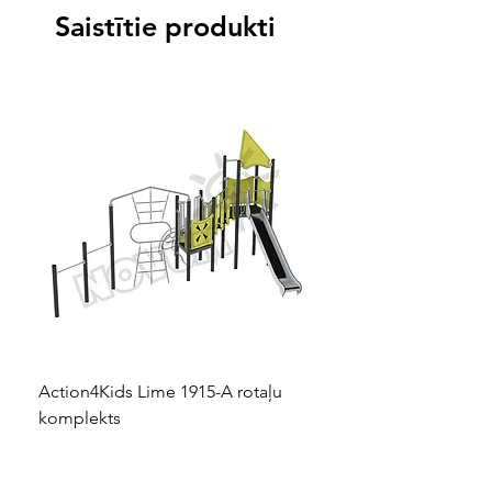
Saistītie produkti
Action4Kids Lime 1915-A rotaļu
Dino slidkalniņš mazuļ
komplekts