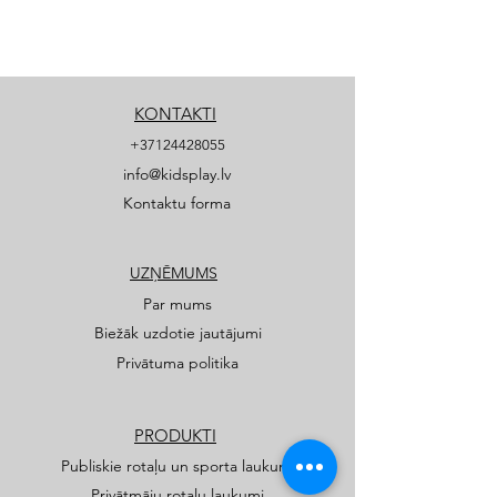
KONTAKTI
+37124428055
info@kidsplay.lv
Kontaktu forma
UZŅĒMUMS
Par mums
Biežāk uzdotie jautājumi
Privātuma politika
PRODUKTI
Publiskie rotaļu un sporta laukumi
Privātmāju rotaļu laukumi