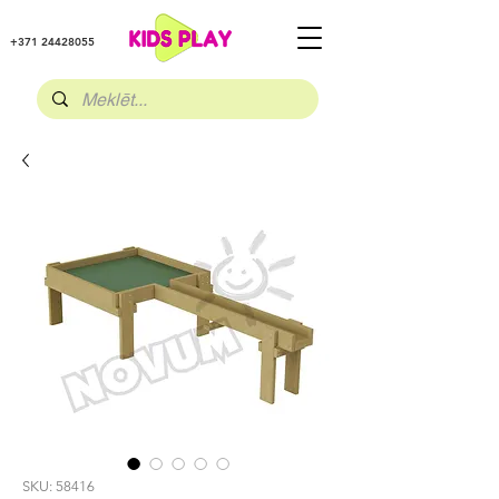
+371 24428055
SKU: 58416