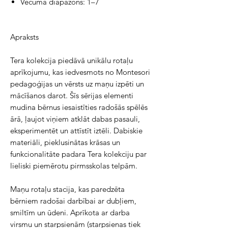
Vecuma diapazons: 1–7
Apraksts
Tera kolekcija piedāvā unikālu rotaļu
aprīkojumu, kas iedvesmots no Montesori
pedagoģijas un vērsts uz maņu izpēti un
mācīšanos darot. Šīs sērijas elementi
mudina bērnus iesaistīties radošās spēlēs
ārā, ļaujot viņiem atklāt dabas pasauli,
eksperimentēt un attīstīt iztēli. Dabiskie
materiāli, pieklusinātas krāsas un
funkcionalitāte padara Tera kolekciju par
lieliski piemērotu pirmsskolas telpām.
Maņu rotaļu stacija, kas paredzēta
bērniem radošai darbībai ar dubļiem,
smiltīm un ūdeni. Aprīkota ar darba
virsmu un starpsienām (starpsienas tiek