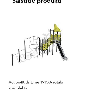
Saistītie produkti
Action4Kids Lime 1915-A rotaļu
Dino slidkalniņš mazuļ
komplekts