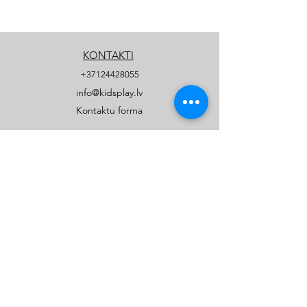
KONTAKTI
+37124428055
info@kidsplay.lv
Kontaktu forma
UZŅĒMUMS
Par mums
Biežāk uzdotie jautājumi
Privātuma politika
PRODUKTI
Publiskie rotaļu un sporta laukumi
Privātmāju rotaļu laukumi