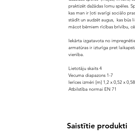
praktizēt dažādas lomu spēles. Sp
kas man ir ļoti svarīgi sociālo p
stādīt un audzēt augus, kas būs 
mācot bērniem rīcības brīvību, c
Iekārta izgatavota no impregnētie
armatūras ir izturīga pret laikaps
vienība.
Lietotāju skaits 4
Vecuma diapazons 1-7
Ierīces izmēri [m] 1,2 x 0,52 x 0,58
Atbilstība normai EN 71
Saistītie produkti