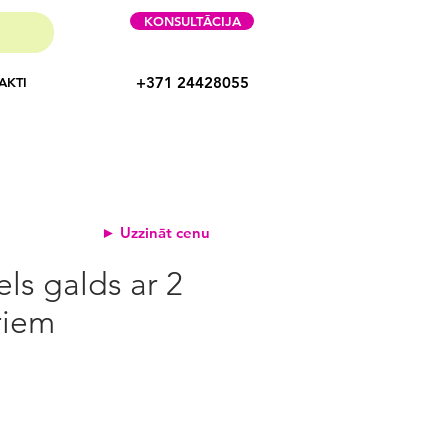
KONSULTĀCIJA
+371 24428055
AKTI
► Uzzināt cenu
ls galds ar 2
riem