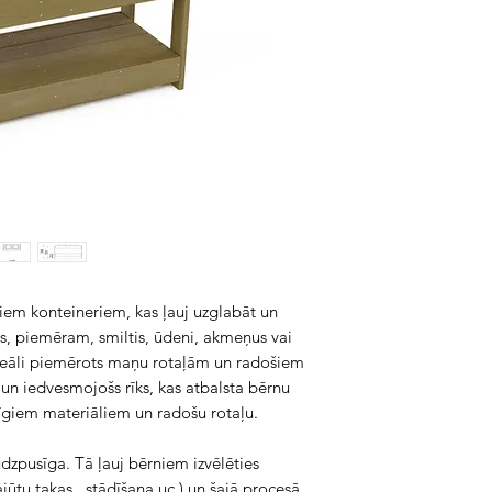
giem konteineriem, kas ļauj uzglabāt un
s, piemēram, smiltis, ūdeni, akmeņus vai
 ideāli piemērots maņu rotaļām un radošiem
s un iedvesmojošs rīks, kas atbalsta bērnu
bīgiem materiāliem un radošu rotaļu.
udzpusīga. Tā ļauj bērniem izvēlēties
jūtu takas, stādīšana uc.) un šajā procesā