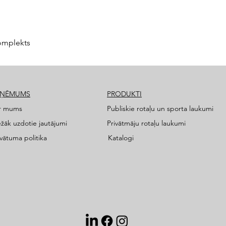
omplekts
ZŅĒMUMS
PRODUKTI
r mums
Publiskie rotaļu un sporta laukumi
ežāk uzdotie jautājumi
Privātmāju rotaļu laukumi
ivātuma politika
Katalogi