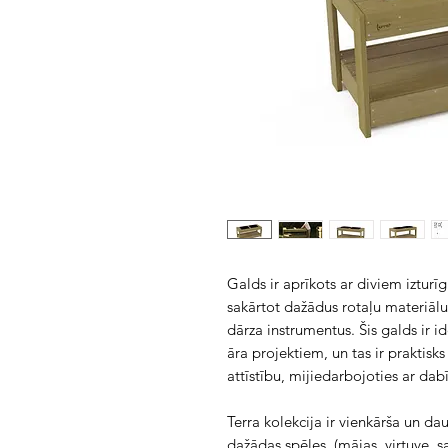
Galds ir aprīkots ar diviem izturī
sakārtot dažādus rotaļu materiālu
dārza instrumentus. Šis galds ir
āra projektiem, un tas ir praktisk
attīstību, mijiedarbojoties ar da
Terra kolekcija ir vienkārša un da
dažādas spēles (mājas, virtuve, sa