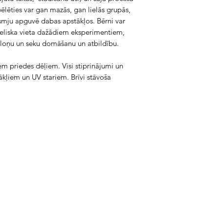
ēlēties var gan mazās, gan lielās grupās,
rasmju apguvē dabas apstākļos. Bērni var
lieliska vieta dažādiem eksperimentiem,
ēloņu un seku domāšanu un atbildību.
m priedes dēļiem. Visi stiprinājumi un
tākļiem un UV stariem. Brīvi stāvoša