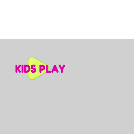
Dino slidkalniņš mazuļiem, A