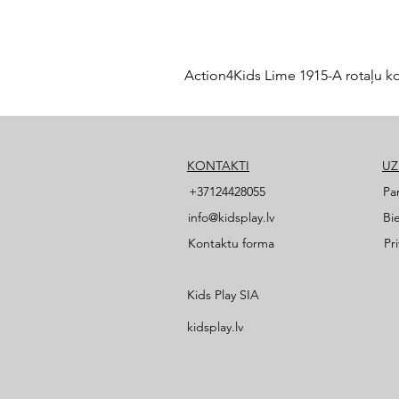
Action4Kids Lime 1915-A rotaļu k
KONTAKTI
U
+37124428055
Pa
info@kidsplay.lv
Bi
Kontaktu forma
Pr
Kids Play SIA
kidsplay.lv