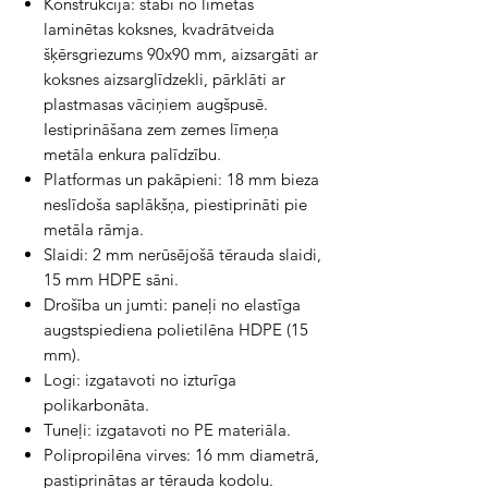
Konstrukcija: stabi no līmētas
laminētas koksnes, kvadrātveida
šķērsgriezums 90x90 mm, aizsargāti ar
koksnes aizsarglīdzekli, pārklāti ar
plastmasas vāciņiem augšpusē.
Iestiprināšana zem zemes līmeņa
metāla enkura palīdzību.
Platformas un pakāpieni: 18 mm bieza
neslīdoša saplākšņa, piestiprināti pie
metāla rāmja.
Slaidi: 2 mm nerūsējošā tērauda slaidi,
15 mm HDPE sāni.
Drošība un jumti: paneļi no elastīga
augstspiediena polietilēna HDPE (15
mm).
Logi: izgatavoti no izturīga
polikarbonāta.
Tuneļi: izgatavoti no PE materiāla.
Polipropilēna virves: 16 mm diametrā,
pastiprinātas ar tērauda kodolu.