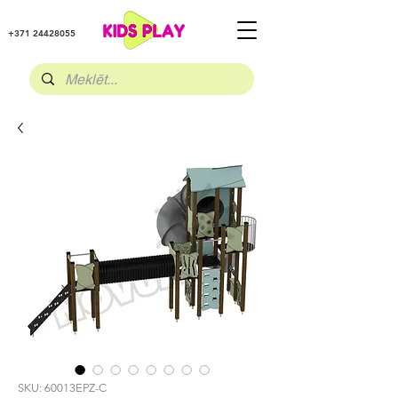
+371 24428055
SKU: 60013EPZ-C