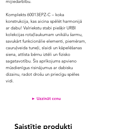
mijiedarbību.
Komplekts 60013EPZ-C – koka
konstrukcija, kas aicina spēlēt harmonijā
ar dabu! Valriekstu stabi piešķir URBI
kolekcijas rotaļlaukumam unikālu šarmu,
savukārt funkcionālie elementi, piemēram,
cauruļveida tuneļi, slaidi un kāpelēšanas
siena, attīsta bērnu iztēli un fizisko
sagatavotību. Šis aprīkojums apvieno
mūsdienīgus risinājumus ar dabisku
dizainu, radot drošu un priecīgu spēles
vidi.
► Uzzināt cenu
Saistītie produkti