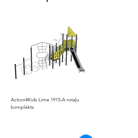
Action4Kids Lime 1915-A rotaļu
Dino slidkalniņš mazuļ
komplekts