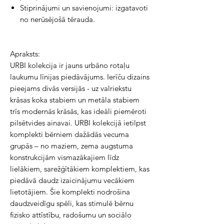
Stiprinājumi un savienojumi: izgatavoti
no nerūsējošā tērauda.
Apraksts:
URBI kolekcija ir jauns urbāno rotaļu
laukumu līnijas piedāvājums. Ierīču dizains
pieejams divās versijās - uz valriekstu
krāsas koka stabiem un metāla stabiem
trīs modernās krāsās, kas ideāli piemēroti
pilsētvides ainavai. URBI kolekcijā ietilpst
komplekti bērniem dažādās vecuma
grupās – no maziem, zema augstuma
konstrukcijām vismazākajiem līdz
lielākiem, sarežģītākiem komplektiem, kas
piedāvā daudz izaicinājumu vecākiem
lietotājiem. Šie komplekti nodrošina
daudzveidīgu spēli, kas stimulē bērnu
fizisko attīstību, radošumu un sociālo