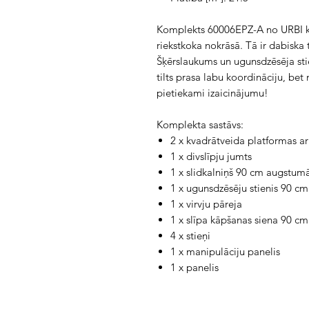
Komplekts 60006EPZ-A no URBI ko
riekstkoka nokrāsā. Tā ir dabiska 
Šķērslaukums un ugunsdzēsēja sti
tilts prasa labu koordināciju, b
pietiekami izaicinājumu!
Komplekta sastāvs:
2 x kvadrātveida platformas 
1 x divslīpju jumts
1 x slidkalniņš 90 cm augstum
1 x ugunsdzēsēju stienis 90 c
1 x virvju pāreja
1 x slīpa kāpšanas siena 90 c
4 x stieņi
1 x manipulāciju panelis
1 x panelis