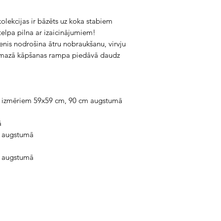
lekcijas ir bāzēts uz koka stabiem
telpa pilna ar izaicinājumiem!
enis nodrošina ātru nobraukšanu, virvju
et mazā kāpšanas rampa piedāvā daudz
ar izmēriem 59x59 cm, 90 cm augstumā
ā
m augstumā
m augstumā