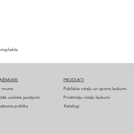
omplekts
ZŅĒMUMS
PRODUKTI
r mums
Publiskie rotaļu un sporta laukumi
ežāk uzdotie jautājumi
Privātmāju rotaļu laukumi
ivātuma politika
Katalogi