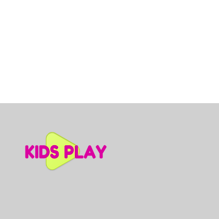
Dino slidkalniņš mazuļiem, A