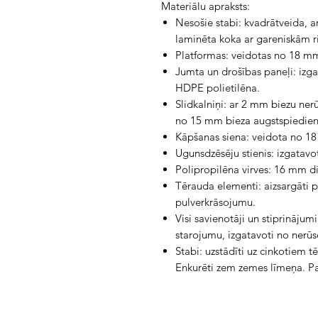
Materiālu apraksts:
Nesošie stabi: kvadrātveida, 
laminēta koka ar gareniskām 
Platformas: veidotas no 18 mm
Jumta un drošības paneļi: izg
HDPE polietilēna.
Slidkalniņi: ar 2 mm biezu ne
no 15 mm bieza augstspiedien
Kāpšanas siena: veidota no 18
Ugunsdzēsēju stienis: izgatavo
Polipropilēna virves: 16 mm di
Tērauda elementi: aizsargāti p
pulverkrāsojumu.
Visi savienotāji un stiprinājumi
starojumu, izgatavoti no nerūs
Stabi: uzstādīti uz cinkotiem 
Enkurēti zem zemes līmeņa. Pam