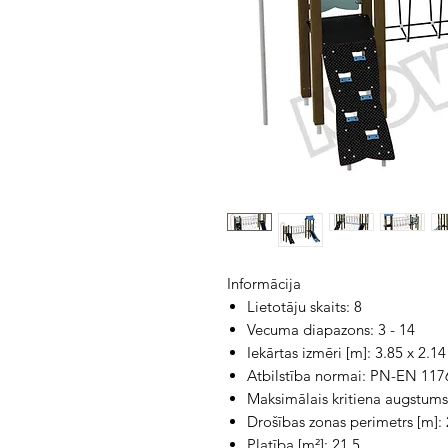
Informācija
Lietotāju skaits: 8
Vecuma diapazons: 3 - 14
Iekārtas izmēri [m]: 3.85 x 2.14
Atbilstība normai: PN-EN 11
Maksimālais kritiena augstums 
Drošības zonas perimetrs [m]: 
Platība [m²]: 21.5