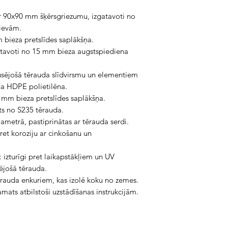
ar 90x90 mm šķērsgriezumu, izgatavoti no
rievām.
 bieza pretslīdes saplākšņa.
atavoti no 15 mm bieza augstspiediena
rūsējošā tērauda slīdvirsmu un elementiem
a HDPE polietilēna.
 mm bieza pretslīdes saplākšņa.
ts no S235 tērauda.
ametrā, pastiprinātas ar tērauda serdi.
ret koroziju ar cinkošanu un
: izturīgi pret laikapstākļiem un UV
ējošā tērauda.
tērauda enkuriem, kas izolē koku no zemes.
ats atbilstoši uzstādīšanas instrukcijām.