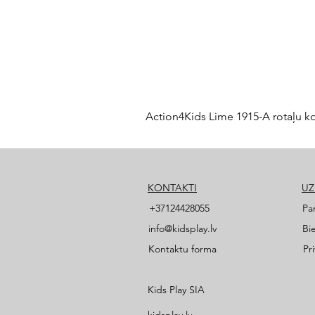
Action4Kids Lime 1915-A rotaļu k
KONTAKTI
U
+37124428055
Pa
info@kidsplay.lv
Bi
Kontaktu forma
Pr
Kids Play SIA