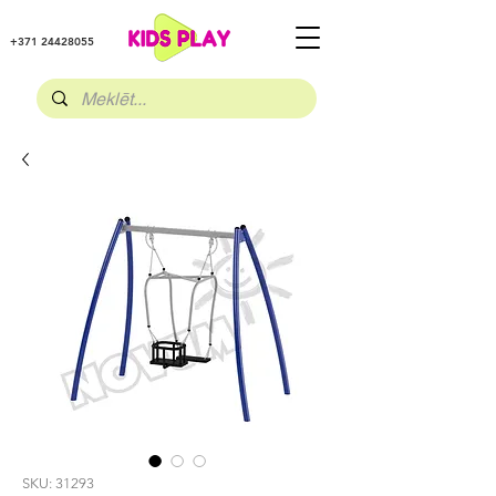
+371 24428055
SKU: 31293