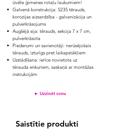
izvēle ģimenes rotaļu laukumiem!
Galvenā konstrukcija: S235 tērauds,
korozijas aizsardzība - galvanizācija un
pulverkrāsojums
Augšējā sija: tērauds, sekcija 7 x 7 cm,
pulverkrāsota
Piederumi un savienotāji: nerūsējošais
tērauds, izturīgs pret laikapstākļiem
Uzstādīšana: ierīce novietota uz
tērauda enkuriem, saskaņā ar montāžas
instrukcijām
► Uzzināt cenu
Saistītie produkti