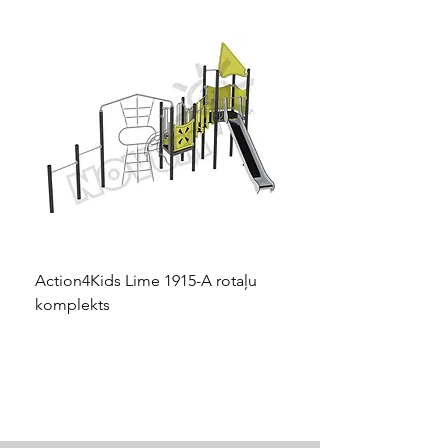
Action4Kids Lime 1915-A rotaļu
Dino slidkalniņš mazuļ
komplekts