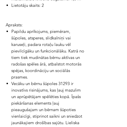
Lietotāju skaits: 2
Apraksts:
Papildu aprīkojums, piemēram,
šūpoles, atsperes, slidkalniņi vai
karuseļi, padara rotaļu lauku vēl
pievilcīgāku un funkcionālāku. Katrā no
tiem tiek mudinātas bērnu aktīvas un
radošas spēles ārā, atbalstot motorās
spējas, koordināciju un sociālās
prasmes.
Vecāku un bērnu šūpoles 31293 ir
inovatīvs risinājums, kas ļauj mazulim
un aprūpētājam spēlēties kopā. Īpašs
piekāršanas elements ļauj
pieaugušajam un bērnam šūpoties
vienlaicīgi, stiprinot saikni un sniedzot
jaunākajiem drošības sajūtu. Lieliska