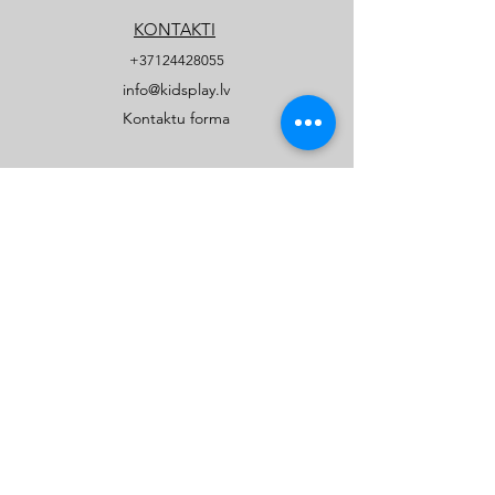
KONTAKTI
+37124428055
info@kidsplay.lv
Kontaktu forma
UZŅĒMUMS
Par mums
Biežāk uzdotie jautājumi
Privātuma politika
PRODUKTI
Publiskie rotaļu un sporta laukumi
Privātmāju rotaļu laukumi
Katalogi