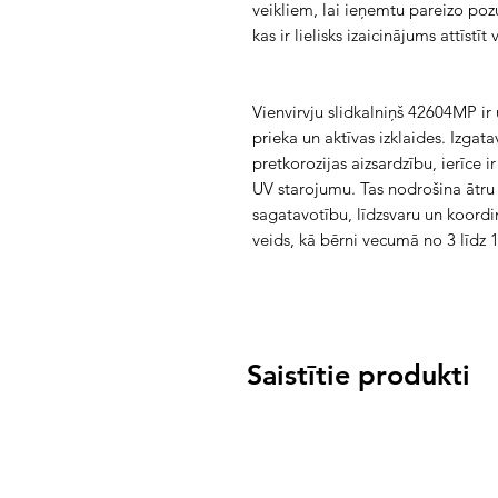
veikliem, lai ieņemtu pareizo pozu
kas ir lielisks izaicinājums attīstīt
Vienvirvju slidkalniņš 42604MP ir 
prieka un aktīvas izklaides. Izgat
pretkorozijas aizsardzību, ierīce 
UV starojumu. Tas nodrošina ātru un
sagatavotību, līdzsvaru un koordinā
veids, kā bērni vecumā no 3 līdz 1
Saistītie produkti