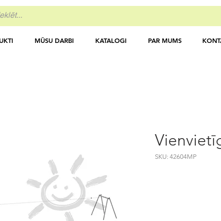
UKTI
MŪSU DARBI
KATALOGI
PAR MUMS
KONT
Vienvietī
SKU: 42604MP