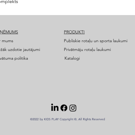
omplekts
ZŅĒMUMS
PRODUKTI
r mums
Publiskie rotaļu un sporta laukumi
ežāk uzdotie jautājumi
Privātmāju rotaļu laukumi
ivātuma politika
Katalogi
©2022 by KIDS PLAY Copyright ©, All Rights Reserved