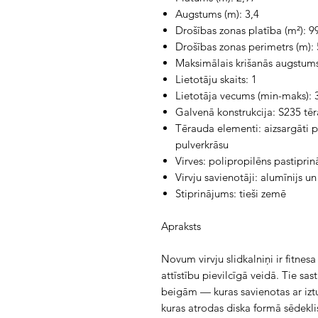
Augstums (m): 3,4
Drošības zonas platība (m²): 9
Drošības zonas perimetrs (m):
Maksimālais krišanās augstums
Lietotāju skaits: 1
Lietotāja vecums (min-maks): 
Galvenā konstrukcija: S235 tē
Tērauda elementi: aizsargāti pr
pulverkrāsu
Virves: polipropilēns pastiprin
Virvju savienotāji: alumīnijs u
Stiprinājums: tieši zemē
Apraksts
Novum virvju slidkalniņi ir fitnesa 
attīstību pievilcīgā veidā. Tie s
beigām — kuras savienotas ar iztu
kuras atrodas diska formā sēdeklis