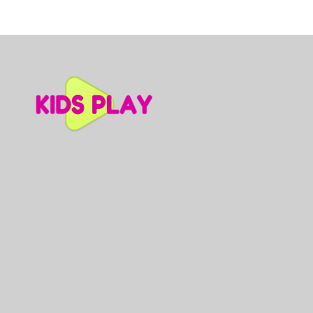
Dino slidkalniņš mazuļiem, A