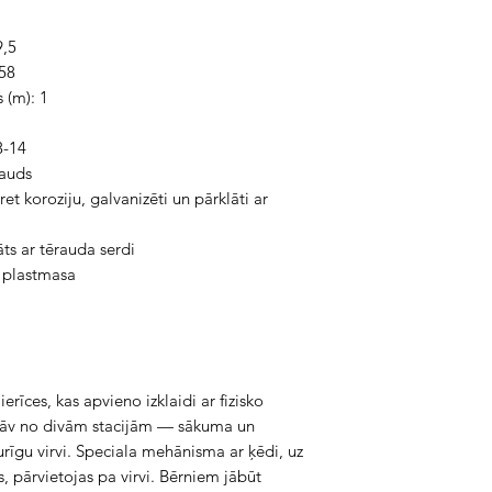
9,5
 58
 (m): 1
3-14
rauds
et koroziju, galvanizēti un pārklāti ar
āts ar tērauda serdi
n plastmasa
ierīces, kas apvieno izklaidi ar fizisko 
astāv no divām stacijām — sākuma un 
rīgu virvi. Speciala mehānisma ar ķēdi, uz 
, pārvietojas pa virvi. Bērniem jābūt 