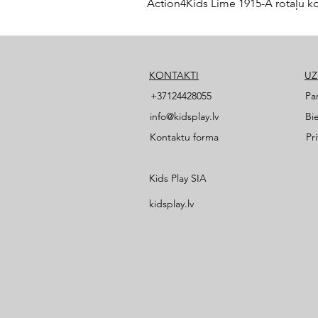
Action4Kids Lime 1915-A rotaļu k
KONTAKTI
U
+37124428055
Pa
info@kidsplay.lv
Bi
Kontaktu forma
Pr
Kids Play SIA
kidsplay.lv