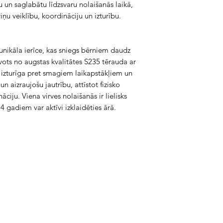
 un saglabātu līdzsvaru nolaišanās laikā, 
 viņu veiklību, koordināciju un izturību.
unikāla ierīce, kas sniegs bērniem daudz 
avots no augstas kvalitātes S235 tērauda ar 
ir izturīga pret smagiem laikapstākļiem un 
 aizraujošu jautrību, attīstot fizisko 
ciju. Viena virves nolaišanās ir lielisks 
4 gadiem var aktīvi izklaidēties ārā.