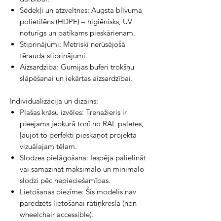
Sēdekļi un atzveltnes: Augsta blīvuma
polietilēns (HDPE) – higiēnisks, UV
noturīgs un patīkams pieskārienam.
Stiprinājumi: Metriski nerūsējošā
tērauda stiprinājumi.
Aizsardzība: Gumijas buferi trokšņu
slāpēšanai un iekārtas aizsardzībai.
Individualizācija un dizains:
Plašas krāsu izvēles: Trenažieris ir
pieejams jebkurā tonī no RAL paletes,
ļaujot to perfekti pieskaņot projekta
vizuālajam tēlam.
Slodzes pielāgošana: Iespēja palielināt
vai samazināt maksimālo un minimālo
slodzi pēc nepieciešamības.
Lietošanas piezīme: Šis modelis nav
paredzēts lietošanai ratiņkrēslā (non-
wheelchair accessible).