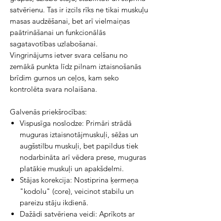
satvērienu. Tas ir izcils rīks ne tikai muskuļu
masas audzēšanai, bet arī vielmaiņas
paātrināšanai un funkcionālās
sagatavotības uzlabošanai.
Vingrinājums ietver svara celšanu no
zemākā punkta līdz pilnam iztaisnošanās
brīdim gurnos un ceļos, kam seko
kontrolēta svara nolaišana.
Galvenās priekšrocības:
Vispusīga noslodze: Primāri strādā
muguras iztaisnotājmuskuļi, sēžas un
augšstilbu muskuļi, bet papildus tiek
nodarbināta arī vēdera prese, muguras
platākie muskuļi un apakšdelmi.
Stājas korekcija: Nostiprina ķermeņa
"kodolu" (core), veicinot stabilu un
pareizu stāju ikdienā.
Dažādi satvēriena veidi: Aprīkots ar