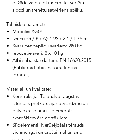
dažāda veida rokturiem, lai variētu
slodzi un trenētu satvēriena spēku.
Tehniskie parametri:
Modelis: XG04
Izmēri (G / P / A): 1.92 / 2.4 / 1.76 m
Svars bez papildu svariem: 280 kg
Iebūvētie svari: 8 x 10 kg
Atbilstība standartam: EN 16630:2015
(Publiskas lietošanas āra fitnesa
iekārtas)
Materiāli un kvalitāte:
Konstrukcija: Tērauds ar augstas
izturības pretkorozijas aizsardzību un
pulverkrāsojumu – piemērots
skarbākiem āra apstākļiem.
Slīdelementi: Nerūsējošais tērauds
vienmērīgai un drošai mehānismu
darbībai.