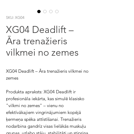
SKU: XG04
XG04 Deadlift –
Āra trenažieris
vilkmei no zemes
XG04 Deadlift – Āra trenažieris vilkmei no
zemes
Produkta apraksts: XG04 Deadlift ir
profesionāla iekārta, kas simulē klasisko
"vilkmi no zemes" – vienu no
efektīvākajiem vingrinājumiem kopējā
ķermeņa spēka attīstīšanai. Trenažieris
nodarbina gandrīz visas lielākās muskuļu
grupas, uzlabo stāju, stabilitāti un stiprina