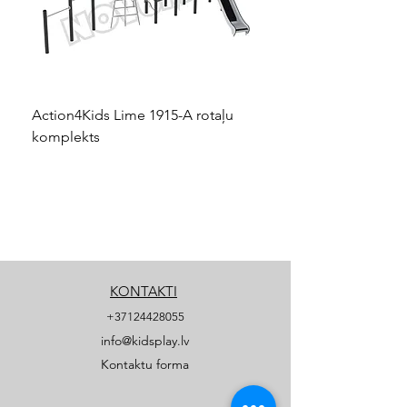
Action4Kids Lime 1915-A rotaļu
Dino slidkalniņš mazuļ
komplekts
KONTAKTI
+37124428055
info@kidsplay.lv
Kontaktu forma