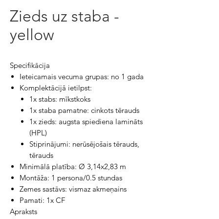
Zieds uz staba -
yellow
Specifikācija
Ieteicamais vecuma grupas: no 1 gada
Komplektācijā ietilpst:
1x stabs: mīkstkoks
1x staba pamatne: cinkots tērauds
1x zieds: augsta spiediena lamināts
(HPL)
Stiprinājumi: nerūsējošais tērauds,
tērauds
Minimālā platība: Ø 3,14x2,83 m
Montāža: 1 persona/0.5 stundas
Zemes sastāvs: vismaz akmeņains
Pamati: 1x CF
Apraksts