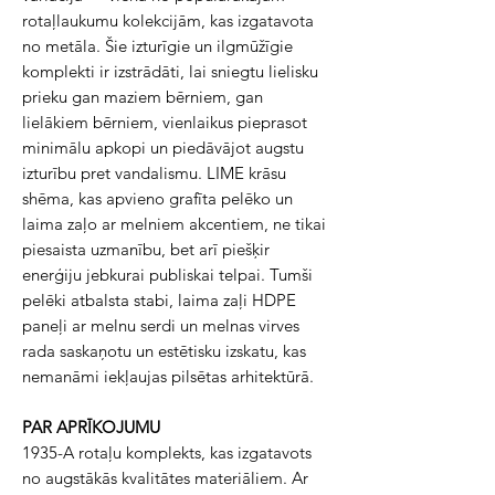
rotaļlaukumu kolekcijām, kas izgatavota
no metāla. Šie izturīgie un ilgmūžīgie
komplekti ir izstrādāti, lai sniegtu lielisku
prieku gan maziem bērniem, gan
lielākiem bērniem, vienlaikus pieprasot
minimālu apkopi un piedāvājot augstu
izturību pret vandalismu. LIME krāsu
shēma, kas apvieno grafīta pelēko un
laima zaļo ar melniem akcentiem, ne tikai
piesaista uzmanību, bet arī piešķir
enerģiju jebkurai publiskai telpai. Tumši
pelēki atbalsta stabi, laima zaļi HDPE
paneļi ar melnu serdi un melnas virves
rada saskaņotu un estētisku izskatu, kas
nemanāmi iekļaujas pilsētas arhitektūrā.
PAR APRĪKOJUMU
1935-A rotaļu komplekts, kas izgatavots
no augstākās kvalitātes materiāliem. Ar