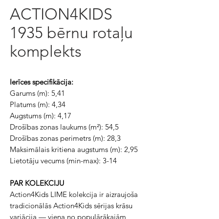
ACTION4KIDS
1935 bērnu rotaļu
komplekts
Ierīces specifikācija:
Garums (m): 5,41
Platums (m): 4,34
Augstums (m): 4,17
Drošības zonas laukums (m²): 54,5
Drošības zonas perimetrs (m): 28,3
Maksimālais kritiena augstums (m): 2,95
Lietotāju vecums (min-max): 3-14
PAR KOLEKCIJU
Action4Kids LIME kolekcija ir aizraujoša
tradicionālās Action4Kids sērijas krāsu
variācija — viena no populārākajām