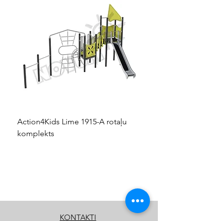
Action4Kids Lime 1915-A rotaļu
Dino slidkalniņš mazuļ
komplekts
KONTAKTI