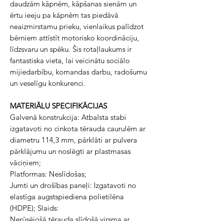
daudzām kāpnēm, kāpšanas sienām un
ērtu ieeju pa kāpnēm tas piedāvā
neaizmirstamu prieku, vienlaikus palīdzot
bērniem attīstīt motorisko koordināciju,
līdzsvaru un spēku. Šis rotaļlaukums ir
fantastiska vieta, lai veicinātu sociālo
mijiedarbību, komandas darbu, radošumu
un veselīgu konkurenci.
MATERIĀLU SPECIFIKĀCIJAS
Galvenā konstrukcija: Atbalsta stabi
izgatavoti no cinkota tērauda caurulēm ar
diametru 114,3 mm, pārklāti ar pulvera
pārklājumu un noslēgti ar plastmasas
vāciņiem;
Platformas: Neslīdošas;
Jumti un drošības paneļi: Izgatavoti no
elastīga augstspiediena polietilēna
(HDPE); Slaids:
Nerūsējošā tērauda slīdošā virsma ar