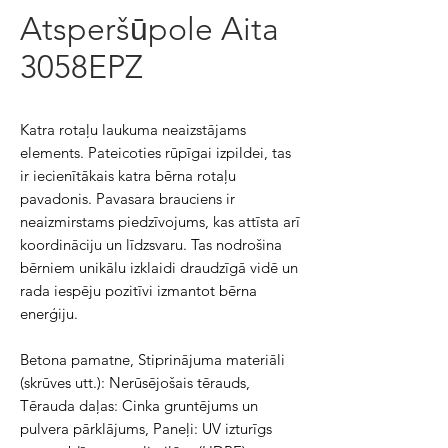
Atsperšūpole Aita
3058EPZ
Katra rotaļu laukuma neaizstājams
elements. Pateicoties rūpīgai izpildei, tas
ir iecienītākais katra bērna rotaļu
pavadonis. Pavasara brauciens ir
neaizmirstams piedzīvojums, kas attīsta arī
koordināciju un līdzsvaru. Tas nodrošina
bērniem unikālu izklaidi draudzīgā vidē un
rada iespēju pozitīvi izmantot bērna
enerģiju.
Betona pamatne, Stiprinājuma materiāli
(skrūves utt.): Nerūsējošais tērauds,
Tērauda daļas: Cinka gruntējums un
pulvera pārklājums, Paneļi: UV izturīgs