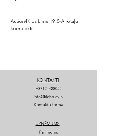
Action4Kids Lime 1915-A rotaļu
Dino slidkalniņš mazuļ
komplekts
KONTAKTI
+37124428055
info@kidsplay.lv
Kontaktu forma
UZŅĒMUMS
Par mums