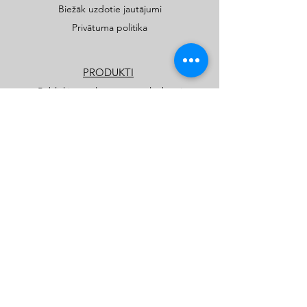
Biežāk uzdotie jautājumi
Privātuma politika
PRODUKTI
Publiskie rotaļu un sporta laukumi
Privātmāju rotaļu laukumi
Katalogi
Kids Play SIA
kidsplay.lv