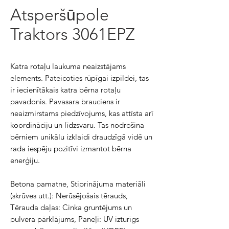
Atsperšūpole
Traktors 3061EPZ
Katra rotaļu laukuma neaizstājams
elements. Pateicoties rūpīgai izpildei, tas
ir iecienītākais katra bērna rotaļu
pavadonis. Pavasara brauciens ir
neaizmirstams piedzīvojums, kas attīsta arī
koordināciju un līdzsvaru. Tas nodrošina
bērniem unikālu izklaidi draudzīgā vidē un
rada iespēju pozitīvi izmantot bērna
enerģiju.
Betona pamatne, Stiprinājuma materiāli
(skrūves utt.): Nerūsējošais tērauds,
Tērauda daļas: Cinka gruntējums un
pulvera pārklājums, Paneļi: UV izturīgs