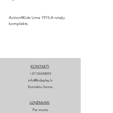
Action4Kids Lime 1915-A rotaļu
Dino slidkalniņš mazuļ
komplekts
KONTAKTI
+37124428055
info@kidsplay.lv
Kontaktu forma
UZŅĒMUMS
Par mums