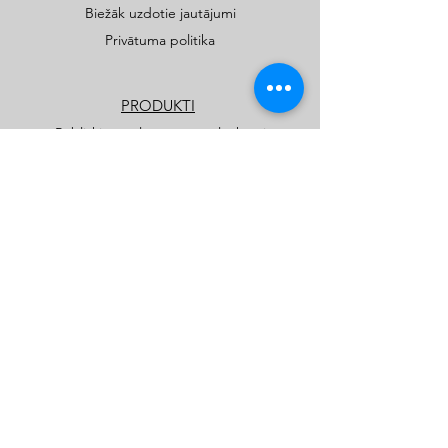
Biežāk uzdotie jautājumi
Privātuma politika
PRODUKTI
Publiskie rotaļu un sporta laukumi
Privātmāju rotaļu laukumi
Katalogi
Kids Play SIA
kidsplay.lv