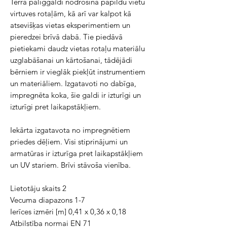
Terra palīggaldi nodrošina papildu vietu
virtuves rotaļām, kā arī var kalpot kā
atsevišķas vietas eksperimentiem un
pieredzei brīvā dabā. Tie piedāvā
pietiekami daudz vietas rotaļu materiālu
uzglabāšanai un kārtošanai, tādējādi
bērniem ir vieglāk piekļūt instrumentiem
un materiāliem. Izgatavoti no dabīga,
impregnēta koka, šie galdi ir izturīgi un
izturīgi pret laikapstākļiem.
Iekārta izgatavota no impregnētiem
priedes dēļiem. Visi stiprinājumi un
armatūras ir izturīga pret laikapstākļiem
un UV stariem. Brīvi stāvoša vienība.
Lietotāju skaits 2
Vecuma diapazons 1-7
Ierīces izmēri [m] 0,41 x 0,36 x 0,18
Atbilstība normai EN 71