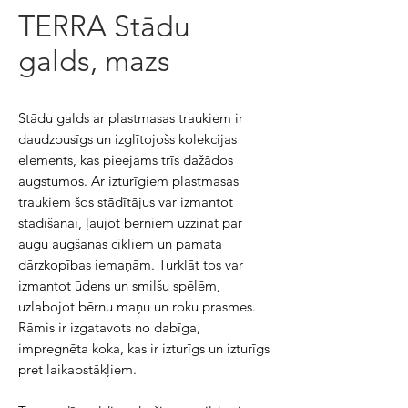
TERRA Stādu
galds, mazs
Stādu galds ar plastmasas traukiem ir
daudzpusīgs un izglītojošs kolekcijas
elements, kas pieejams trīs dažādos
augstumos. Ar izturīgiem plastmasas
traukiem šos stādītājus var izmantot
stādīšanai, ļaujot bērniem uzzināt par
augu augšanas cikliem un pamata
dārzkopības iemaņām. Turklāt tos var
izmantot ūdens un smilšu spēlēm,
uzlabojot bērnu maņu un roku prasmes.
Rāmis ir izgatavots no dabīga,
impregnēta koka, kas ir izturīgs un izturīgs
pret laikapstākļiem.