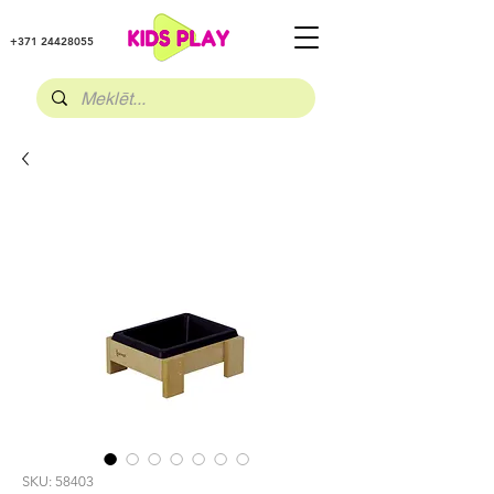
+371 24428055
SKU: 58403