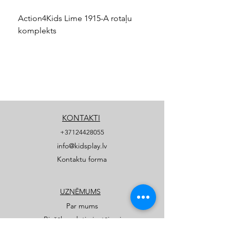
Action4Kids Lime 1915-A rotaļu
Dino slidkalniņš mazuļ
komplekts
KONTAKTI
+37124428055
info@kidsplay.lv
Kontaktu forma
UZŅĒMUMS
Par mums
Biežāk uzdotie jautājumi