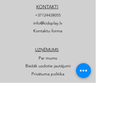
KONTAKTI
+37124428055
info@kidsplay.lv
Kontaktu forma
UZŅĒMUMS
Par mums
Biežāk uzdotie jautājumi
Privātuma politika
PRODUKTI
Publiskie rotaļu un sporta laukumi
Privātmāju rotaļu laukumi
Katalogi