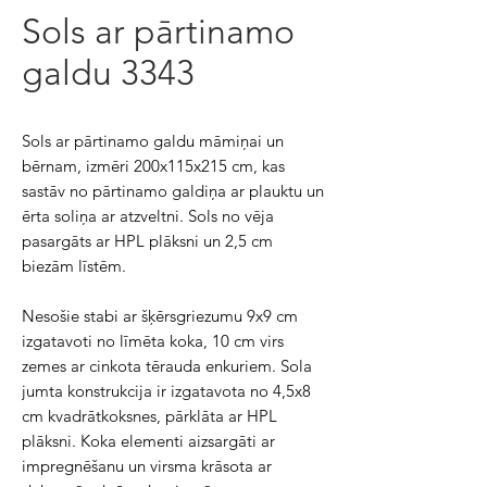
Sols ar pārtinamo
galdu 3343
Sols ar pārtinamo galdu māmiņai un
bērnam, izmēri 200x115x215 cm, kas
sastāv no pārtinamo galdiņa ar plauktu un
ērta soliņa ar atzveltni. Sols no vēja
pasargāts ar HPL plāksni un 2,5 cm
biezām līstēm.
Nesošie stabi ar šķērsgriezumu 9x9 cm
izgatavoti no līmēta koka, 10 cm virs
zemes ar cinkota tērauda enkuriem. Sola
jumta konstrukcija ir izgatavota no 4,5x8
cm kvadrātkoksnes, pārklāta ar HPL
plāksni. Koka elementi aizsargāti ar
impregnēšanu un virsma krāsota ar