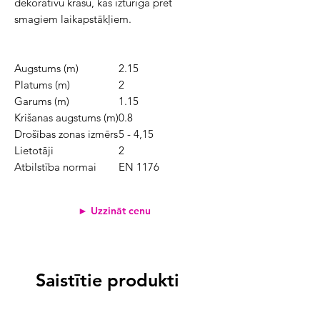
dekoratīvu krāsu, kas izturīga pret
smagiem laikapstākļiem
.
Augstums (m)
2.15
Platums (m)
2
Garums (m)
1.15
Krišanas augstums (m)
0.8
Drošības zonas izmērs
5 - 4,15
Lietotāji
2
Atbilstība normai
EN 1176
► Uzzināt cenu
Saistītie produkti