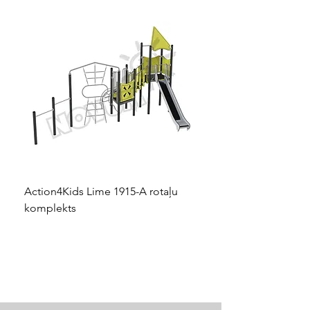
Action4Kids Lime 1915-A rotaļu
Dino slidkalniņš mazuļ
komplekts