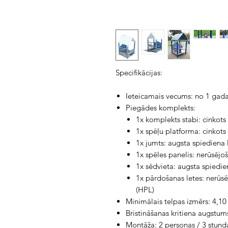
Specifikācijas:
Ieteicamais vecums: no 1 gad
Piegādes komplekts:
1x komplekts stabi: cinkots
1x spēļu platforma: cinkots
1x jumts: augsta spiediena
1x spēles panelis: nerūsējo
1x sēdvieta: augsta spiedie
1x pārdošanas letes: nerūsē
(HPL)
Minimālais telpas izmērs: 4,10
Bristināšanas kritiena augstum
Montāža: 2 personas / 3 stund