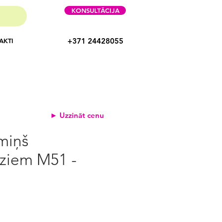
KONSULTĀCIJA
+371 24428055
AKTI
► Uzzināt cenu
miņš
ziem M51 -