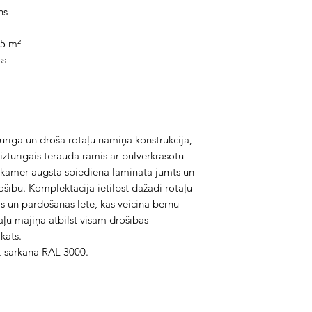
ns
,5 m²
ss
turīga un droša rotaļu namiņa konstrukcija, 
zturīgais tērauda rāmis ar pulverkrāsotu 
kamēr augsta spiediena lamināta jumts un 
šību. Komplektācijā ietilpst dažādi rotaļu 
 un pārdošanas lete, kas veicina bērnu 
ļu mājiņa atbilst visām drošības 
kāts.
, sarkana RAL 3000.