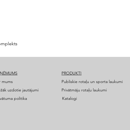
omplekts
ZŅĒMUMS
PRODUKTI
r mums
Publiskie rotaļu un sporta laukumi
ežāk uzdotie jautājumi
Privātmāju rotaļu laukumi
ivātuma politika
Katalogi