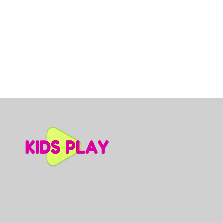
Dino slidkalniņš mazuļiem, A