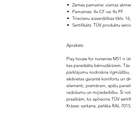
Zemes pamatne: vismaz akme
Pamatnes: 4x CF vai 4x PF
Triecienu aizsardzības tīkls: 16
Sertifikāts: TÜV produktu servi
Apraksts:
Play house for nurseries M51 ir iz
kas paredzēta bērnudārziem. Tās i
pārklājumu nodrošina ilgmūžību, 
sēdvietas garantē komfortu un dro
elementi, piemēram, spēļu panelis
radošumu un mijiedarbību. Šī rota
prasībām, ko apliecina TÜV sertifi
Krāsas: sarkana, pelēka RAL 7015