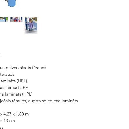
a
 un pulverkrāsots tērauds
 tērauds
 lamināts (HPL)
šais tērauds, PE
na lamināts (HPL)
jošais tērauds, augsta spiediena lamināts
 x 4,27 x 1,80 m
s: 13 cm
as