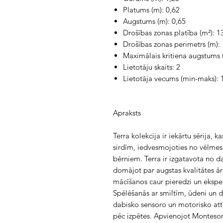
Platums (m): 0,62
Augstums (m): 0,65
Drošības zonas platība (m²): 1
Drošības zonas perimetrs (m):
Maximālais kritiena augstums (
Lietotāju skaits: 2
Lietotāja vecums (min-maks): 
Apraksts
Terra kolekcija ir iekārtu sērija, 
sirdīm, iedvesmojoties no vēlmes
bērniem. Terra ir izgatavota no d
domājot par augstas kvalitātes āra
mācīšanos caur pieredzi un eksper
Spēlēšanās ar smiltīm, ūdeni un 
dabisko sensoro un motorisko attī
pēc izpētes. Apvienojot Montesor