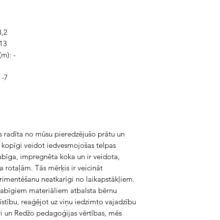
3,2
 13
m): -
1-7
kas radīta no mūsu pieredzējušo prātu un 
 kopīgi veidot iedvesmojošas telpas 
abīga, impregnēta koka un ir veidota, 
 rotaļām. Tās mērķis ir veicināt 
imentēšanu neatkarīgi no laikapstākļiem. 
dabīgiem materiāliem atbalsta bērnu 
stību, reaģējot uz viņu iedzimto vajadzību 
i un Redžo pedagoģijas vērtības, mēs 