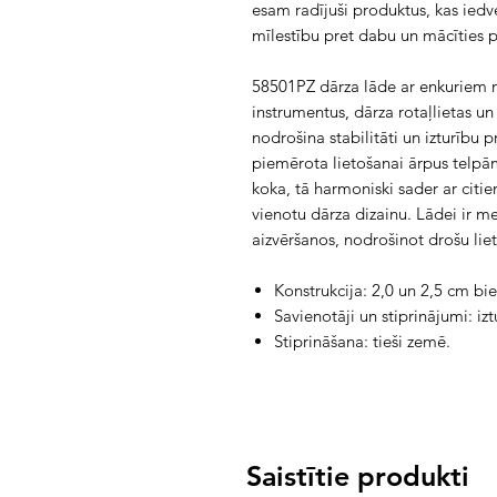
esam radījuši produktus, kas iedves
mīlestību pret dabu un mācīties p
58501PZ dārza lāde ar enkuriem no
instrumentus, dārza rotaļlietas un
nodrošina stabilitāti un izturību pr
piemērota lietošanai ārpus telpām
koka, tā harmoniski sader ar citie
vienotu dārza dizainu. Lādei ir m
aizvēršanos, nodrošinot drošu lie
Konstrukcija: 2,0 un 2,5 cm bi
Savienotāji un stiprinājumi: iz
Stiprināšana: tieši zemē.
Saistītie produkti