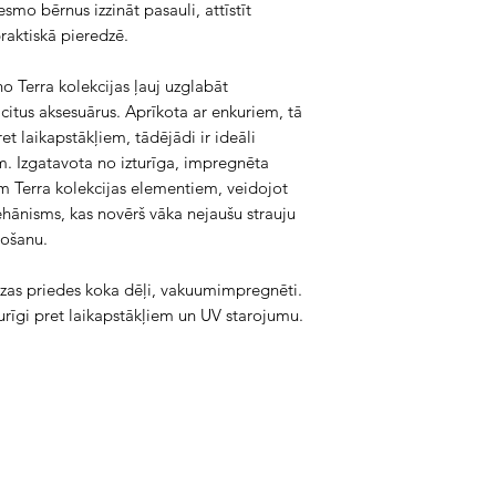
mo bērnus izzināt pasauli, attīstīt 
raktiskā pieredzē.
 Terra kolekcijas ļauj uzglabāt 
 citus aksesuārus. Aprīkota ar enkuriem, tā 
et laikapstākļiem, tādējādi ir ideāli 
. Izgatavota no izturīga, impregnēta 
m Terra kolekcijas elementiem, veidojot 
ehānisms, kas novērš vāka nejaušu strauju 
tošanu.
ezas priedes koka dēļi, vakuumimpregnēti.
turīgi pret laikapstākļiem un UV starojumu.