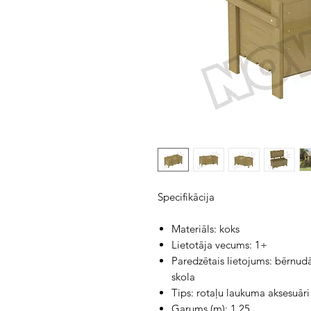
Specifikācija
Materiāls: koks
Lietotāja vecums: 1+
Paredzētais lietojums: bērnud
skola
Tips: rotaļu laukuma aksesuāri
Garums (m): 1,25