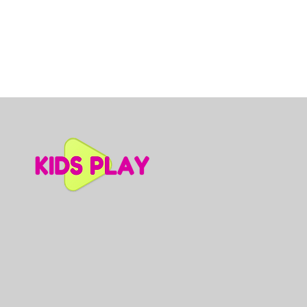
Dino slidkalniņš mazuļiem, A