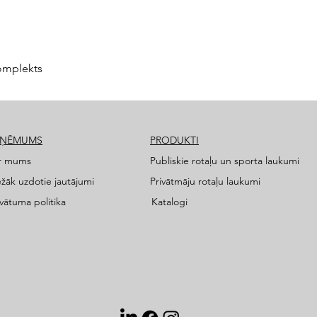
omplekts
ZŅĒMUMS
PRODUKTI
r mums
Publiskie rotaļu un sporta laukumi
ežāk uzdotie jautājumi
Privātmāju rotaļu laukumi
ivātuma politika
Katalogi