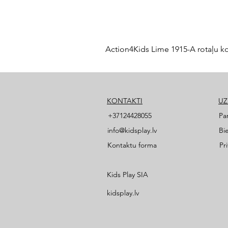
Action4Kids Lime 1915-A rotaļu k
KONTAKTI
U
+37124428055
Pa
info@kidsplay.lv
Bi
Kontaktu forma
Pr
Kids Play SIA
kidsplay.lv