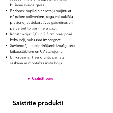
būšanai svaigā gaisā.
Padoms:
papildiniet rotaļu mājiņu ar
mīkstiem spilveniem, segu vai paklāju,
pievienojiet dekoratīvas gaismiņas un
pārvērtiet to par miera oāzi.
Konstrukcija:
2,0 un 2,5 cm biezi priežu
koka dēļi, vakuumā impregnēti.
Savienotāji un stiprinājumi:
Izturīgi pret
laikapstākļiem un UV starojumu.
Enkurošana:
Tieši gruntī, pamats
saskaņā ar montāžas instrukciju.
► Uzzināt cenu
Saistītie produkti