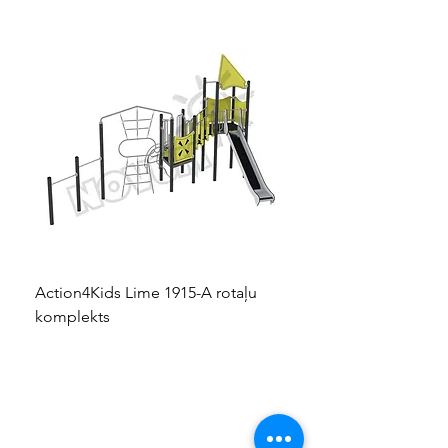
Action4Kids Lime 1915-A rotaļu
Dino slidkalniņš mazuļ
komplekts