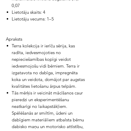
0,07
Lietotāju skaits:
4
Lietotāju vecums:
1–5
Apraksts
Terra kolekcija ir ierīču sērija, kas
radīta, iedvesmojoties no
nepieciešamības kopīgi veidot
iedvesmojošu vidi bērniem. Terra ir
izgatavota no dabīga, impregnēta
koka un veidota, domājot par augstas
kvalitātes lietošanu ārpus telpām.
Tās mērķis ir veicināt mācīšanos caur
pieredzi un eksperimentēšanu
neatkarīgi no laikapstākļiem.
Spēlēšanās ar smiltīm, ūdeni un
dabīgiem materiāliem atbalsta bērnu
dabisko maņu un motorisko attīstību,