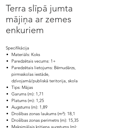
Terra slīpā jumta
mājiņa ar zemes
enkuriem
Specifikācija
Materiāls:
Koks
Paredzētais vecums:
1+
Paredzētais lietojums:
Bērnudārzs,
pirmsskolas iestāde,
dzīvojamā/publiskā teritorija, skola
Tips:
Mājas
Garums (m):
1,71
Platums (m):
1,25
Augstums (m):
1,89
Drošības zonas laukums (m²):
18,1
Drošības zonas perimetrs (m):
15,35
Maksimālais kritiena augstums (m):