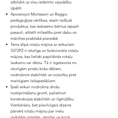
atbildot uz viņu iedzimto vajadzību
izpētīt.
Apvienojot Montesori un Reggio
pedagoģijas vērtības, esam radījuši
produktus, kas iedvesmo bērnus iepazīt
pasauli, attīstīt mīlestību pret dabu un
mācīties praktiskā pieredzē.
Terra slīpā rotaļu mājiņa ar enkuriem
3372PZ ir izturīga un funkcionāla rotaļu
mājiņa, kas lieliski papildinās rotaļu
laukumu vai dārzu. Tā ir izgatavota no
izturīgām priežu koka dēļiem,
nodrošinot stabilitāti un noturību pret
mainīgiem laikapstākļiem.
Īpaši enkuri nodrošina drošu
nostiprināšanu gruntī, palielinot
konstrukcijas stabilitāti un ilgmūžību.
Vienkāršais, bet pievilcīgais dizains
pārvērš rotaļu mājiņu par vietu
radošām rotaļām, atpūtai un kopā