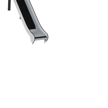
Dino slidkalniņš mazuļiem, A