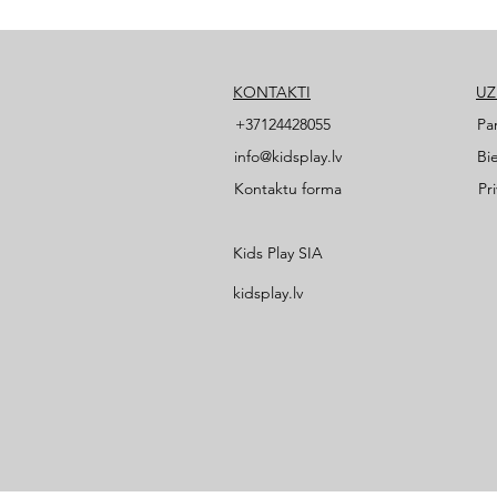
KONTAKTI
U
+37124428055
Pa
info@kidsplay.lv
Bi
Kontaktu forma
Pr
Kids Play SIA
kidsplay.lv