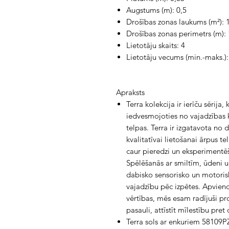
Augstums (m): 0,5
Drošības zonas laukums (m²): 
Drošības zonas perimetrs (m):
Lietotāju skaits: 4
Lietotāju vecums (min.-maks.):
Apraksts
Terra kolekcija ir ierīču sērija
iedvesmojoties no vajadzības
telpas. Terra ir izgatavota no
kvalitatīvai lietošanai ārpus t
caur pieredzi un eksperimentēš
Spēlēšanās ar smiltīm, ūdeni 
dabisko sensorisko un motorisk
vajadzību pēc izpētes. Apvie
vērtības, mēs esam radījuši pr
pasauli, attīstīt mīlestību pre
Terra sols ar enkuriem 58109PZ 