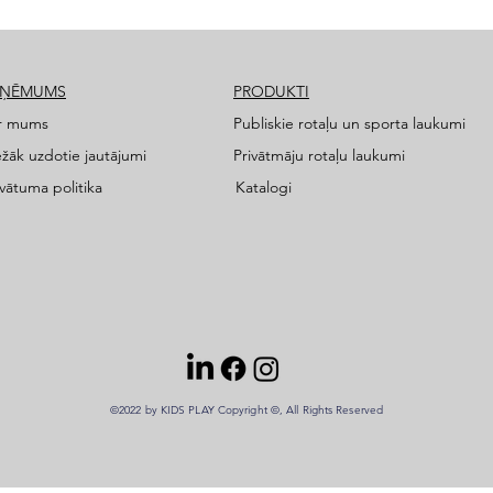
ZŅĒMUMS
PRODUKTI
r mums
Publiskie rotaļu un sporta laukumi
ežāk uzdotie jautājumi
Privātmāju rotaļu laukumi
ivātuma politika
Katalogi
©2022 by KIDS PLAY Copyright ©, All Rights Reserved