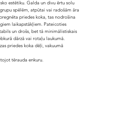
isko estētiku. Galda un divu ērtu solu
 grupu spēlēm, atpūtai vai radošām āra
pregnēta priedes koka, tas nodrošina
īgiem laikapstākļiem. Pateicoties
tabils un drošs, bet tā minimālistiskais
ebkurā dārzā vai rotaļu laukumā.
ezas priedes koka dēļi, vakuumā
ntojot tērauda enkuru.