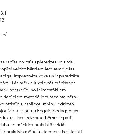
13,1
 13
 1-7
, kas radīta no mūsu pieredzes un sirds,
 kopīgi veidot bērniem iedvesmojošas
 dabīga, impregnēta koka un ir paredzēta
elpām. Tās mērķis ir veicināt mācīšanos
anu neatkarīgi no laikapstākļiem.
un dabīgiem materiāliem atbalsta bērnu
o attīstību, atbildot uz viņu iedzimto
nojot Montessori un Reggio pedagoģijas
oduktus, kas iedvesmo bērnus iepazīt
t dabu un mācīties praktiskā veidā.
ir praktisks mēbeļu elements, kas lieliski