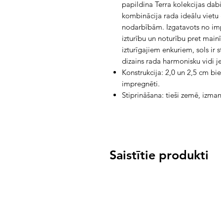
papildina Terra kolekcijas dab
kombinācija rada ideālu vietu
nodarbībām. Izgatavots no im
izturību un noturību pret main
izturīgajiem enkuriem, sols ir s
dizains rada harmonisku vidi j
Konstrukcija: 2,0 un 2,5 cm bi
impregnēti.
Stiprināšana: tieši zemē, izma
Saistītie produkti