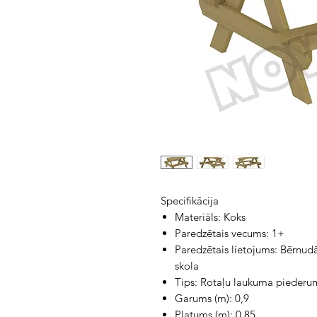
Specifikācija
Materiāls: Koks
Paredzētais vecums: 1+
Paredzētais lietojums: Bērnud
skola
Tips: Rotaļu laukuma piederu
Garums (m): 0,9
Platums (m): 0,85