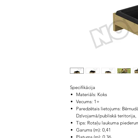
Specifikācija
Materiāls: Koks
Vecums: 1+
Paredzētais lietojums: Bērnudār
Dzīvojamā/publiskā teritorija,
Tips: Rotaļu laukuma piederu
Garums (m): 0,41
Platums (m): 0,36