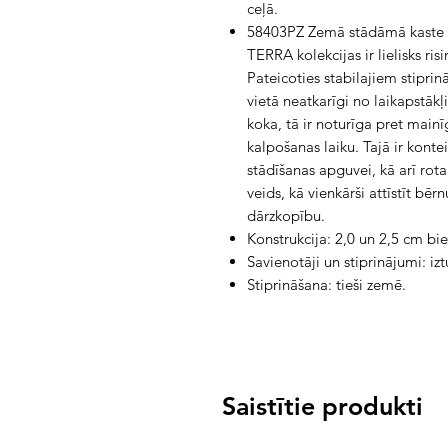
ceļā.
58403PZ Zemā stādāmā kaste a
TERRA kolekcijas ir lielisks r
Pateicoties stabilajiem stipr
vietā neatkarīgi no laikapstāk
koka, tā ir noturīga pret main
kalpošanas laiku. Tajā ir konte
stādīšanas apguvei, kā arī rotaļ
veids, kā vienkārši attīstīt bē
dārzkopību.
Konstrukcija: 2,0 un 2,5 cm bi
Savienotāji un stiprinājumi: iz
Stiprināšana: tieši zemē.
Saistītie produkti