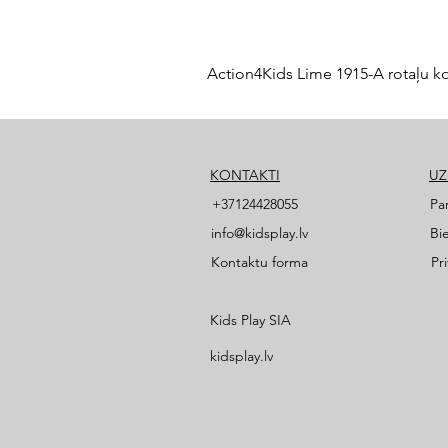
Action4Kids Lime 1915-A rotaļu k
KONTAKTI
U
+37124428055
Pa
info@kidsplay.lv
Bi
Kontaktu forma
Pr
Kids Play SIA
kidsplay.lv