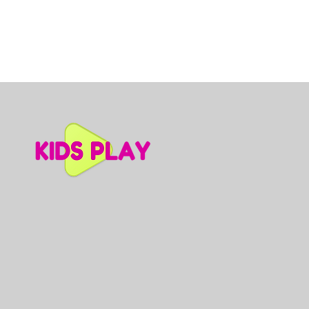
Dino slidkalniņš mazuļiem, A