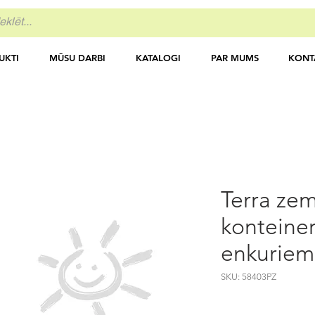
UKTI
MŪSU DARBI
KATALOGI
PAR MUMS
KONT
Terra ze
konteine
enkuriem
SKU: 58403PZ