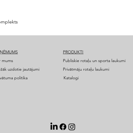
omplekts
ZŅĒMUMS
PRODUKTI
r mums
Publiskie rotaļu un sporta laukumi
ežāk uzdotie jautājumi
Privātmāju rotaļu laukumi
ivātuma politika
Katalogi