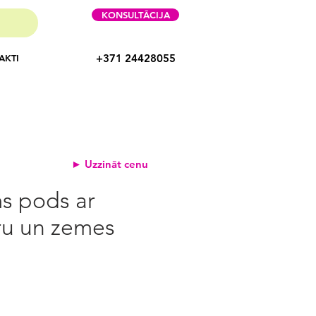
KONSULTĀCIJA
+371 24428055
AKTI
► Uzzināt cenu
ms pods ar
ru un zemes