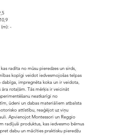
9,5
10,9
(m): -
a, kas radīta no mūsu pieredzes un sirds,
mības kopīgi veidot iedvesmojošas telpas
o dabīga, impregnēta koka un ir veidota,
 āra rotaļām. Tās mērķis ir veicināt
sperimentēšanu neatkarīgi no
ltīm, ūdeni un dabas materiāliem atbalsta
torisko attīstību, reaģējot uz viņu
sauli. Apvienojot Montessori un Reggio
m radījuši produktus, kas iedvesmo bērnus
bu pret dabu un mācīties praktisku pieredžu