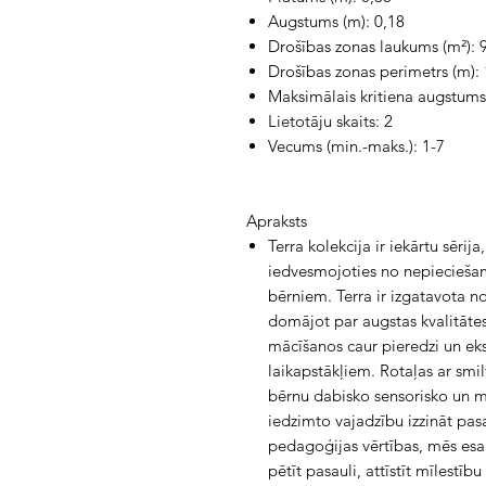
Augstums (m): 0,18
Drošības zonas laukums (m²): 
Drošības zonas perimetrs (m): 
Maksimālais kritiena augstums 
Lietotāju skaits: 2
Vecums (min.-maks.): 1-7
Apraksts
Terra kolekcija ir iekārtu sērij
iedvesmojoties no nepiecieša
bērniem. Terra ir izgatavota n
domājot par augstas kvalitātes
mācīšanos caur pieredzi un ek
laikapstākļiem. Rotaļas ar smi
bērnu dabisko sensorisko un mo
iedzimto vajadzību izzināt pa
pedagoģijas vērtības, mēs esa
pētīt pasauli, attīstīt mīlestī