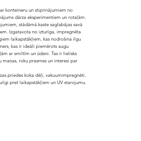
r konteineru un stiprinājumiem no
isinājums dārza eksperimentiem un rotaļām.
inājumiem, stādāmā kaste saglabājas savā
ļiem. Izgatavota no izturīga, impregnēta
īgiem laikapstākļiem, kas nodrošina ilgu
iners, kas ir ideāli piemērots augu
ām ar smiltīm un ūdeni. Tas ir lielisks
rnu maņas, roku prasmes un interesi par
ezas priedes koka dēļi, vakuumimpregnēti.
turīgi pret laikapstākļiem un UV starojumu.