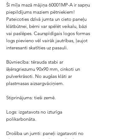
Šī mīļa mazā mājiņa 60001MP-A ir sapņu
piepildījums maziem pētniekiem!
Pateicoties dzīvā jumta un cieto paneļu
klātbūtnei, bērni var spēlēt veikalu, bāzi
vai paslēpes. Caurspīdīgais logos formas
logs pievieno vēl vairāk jautrības, ļaujot
interesanti skatīties uz pasauli.
Būvniecība: tērauda stabi ar
šķērsgriezumu 90x90 mm, cinkoti un
pulverkrāsoti. No augšas klāti ar
plastmasas aizsargvāciņiem.
Stiprinājums: tieši zemē.
Logs: izgatavots no izturīga
polikarbonāta.
Drošība un jumti: paneļi izgatavoti no