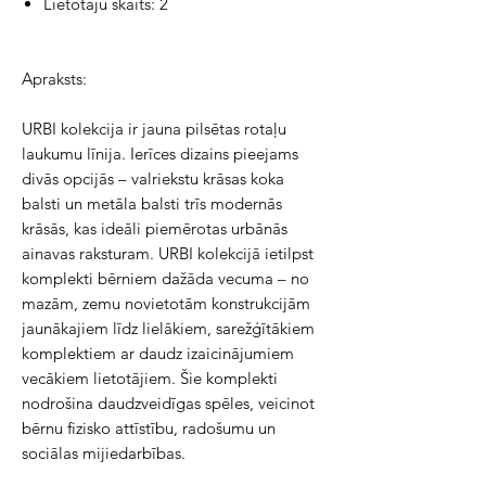
Lietotāju skaits: 2
Apraksts:
URBI kolekcija ir jauna pilsētas rotaļu
laukumu līnija. Ierīces dizains pieejams
divās opcijās – valriekstu krāsas koka
balsti un metāla balsti trīs modernās
krāsās, kas ideāli piemērotas urbānās
ainavas raksturam. URBI kolekcijā ietilpst
komplekti bērniem dažāda vecuma – no
mazām, zemu novietotām konstrukcijām
jaunākajiem līdz lielākiem, sarežģītākiem
komplektiem ar daudz izaicinājumiem
vecākiem lietotājiem. Šie komplekti
nodrošina daudzveidīgas spēles, veicinot
bērnu fizisko attīstību, radošumu un
sociālas mijiedarbības.