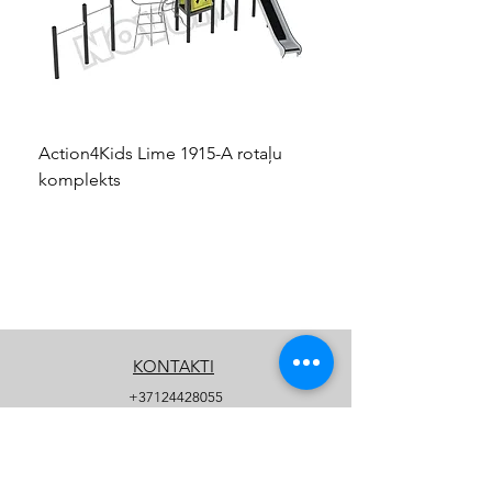
Action4Kids Lime 1915-A rotaļu
Dino slidkalniņš mazuļ
komplekts
KONTAKTI
+37124428055
info@kidsplay.lv
Kontaktu forma