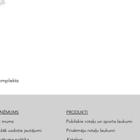
omplekts
ZŅĒMUMS
PRODUKTI
r mums
Publiskie rotaļu un sporta laukumi
ežāk uzdotie jautājumi
Privātmāju rotaļu laukumi
ivātuma politika
Katalogi