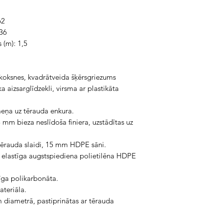
62
 36
 (m): 1,5
 koksnes, kvadrātveida šķērsgriezums
 aizsarglīdzekli, virsma ar plastikāta
eņa uz tērauda enkura.
mm bieza neslīdoša finiera, uzstādītas uz
tērauda slaidi, 15 mm HDPE sāni.
o elastīga augstspiediena polietilēna HDPE
rīga polikarbonāta.
ateriāla.
 diametrā, pastiprinātas ar tērauda