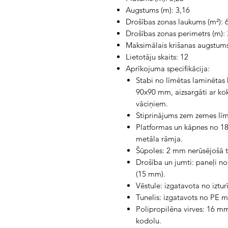
Augstums (m): 3,16
Drošības zonas laukums (m²): 
Drošības zonas perimetrs (m):
Maksimālais krišanas augstums
Lietotāju skaits: 12
Aprīkojuma specifikācija:
Stabi no līmētas laminētas
90x90 mm, aizsargāti ar koka
vāciņiem.
Stiprinājums zem zemes līm
Platformas un kāpnes no 18 
metāla rāmja.
Šūpoles: 2 mm nerūsējošā 
Drošība un jumti: paneļi n
(15 mm).
Vēstule: izgatavota no iztu
Tunelis: izgatavots no PE m
Polipropilēna virves: 16 mm
kodolu.