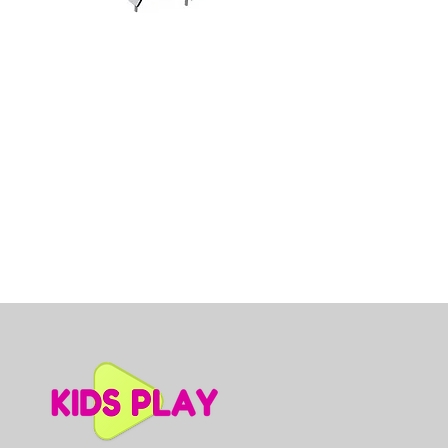
Dino slidkalniņš mazuļiem, A