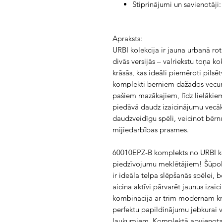
Stiprinājumi un savienotāji
Apraksts:
URBI kolekcija ir jauna urbanā rot
divās versijās – valriekstu toņa k
krāsās, kas ideāli piemēroti pilsēt
komplekti bērniem dažādos vecu
pašiem mazākajiem, līdz lielākie
piedāvā daudz izaicinājumu vecāk
daudzveidīgu spēli, veicinot bērnu
mijiedarbības prasmes.
60010EPZ-B komplekts no URBI kol
piedzīvojumu meklētājiem! Šūpole
ir ideāla telpa slēpšanās spēlei, 
aicina aktīvi pārvarēt jaunus izaic
kombinācijā ar trim modernām kr
perfektu papildinājumu jebkurai v
laukumiem. Komplektā apvienota fi