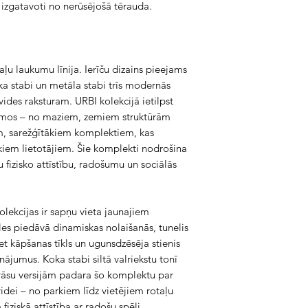
: izgatavoti no nerūsējošā tērauda.
aļu laukumu līnija. Ierīču dizains pieejams
oka stabi un metāla stabi trīs modernās
vides raksturam. URBI kolekcijā ietilpst
mos – no maziem, zemiem struktūrām
m, sarežģītākiem komplektiem, kas
iem lietotājiem. Šie komplekti nodrošina
 fizisko attīstību, radošumu un sociālās
ekcijas ir sapņu vieta jaunajiem
s piedāvā dinamiskas nolaišanās, tunelis
bet kāpšanas tīkls un ugunsdzēsēja stienis
inājumus. Koka stabi siltā valriekstu tonī
āsu versijām padara šo komplektu par
idei – no parkiem līdz vietējiem rotaļu
ziskā attīstība ar radošu spēli,