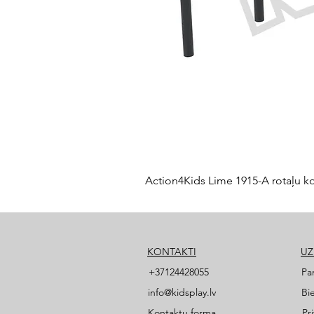
Action4Kids Lime 1915-A rotaļu k
KONTAKTI
U
+37124428055
Pa
info@kidsplay.lv
Bi
Kontaktu forma
Pr