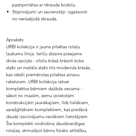
pastiprinātas ar tērauda kodolu.
Stiprinājumi un savienotāji: izgatavoti
no nerūsējošā tērauda.
Apraksts:
URBI kolekcija ir jauna pilsētas rotaļu
laukumu līnija. Ierīču dizains pieejams
divās opcijās - vītolu krāsā krāsoti koka
stabi un metāla stabi trīs modernās krāsās,
kas ideāli piemērotas pilsētas ainavu
raksturam. URBI kolekcija ietver
komplektus bērniem dažāda vecuma -
sākot no mazām, zemu izvietotām
konstrukcijām jaunākajiem, līdz lielākiem,
sarežģītākiem komplektiem, kas piedāvā
daudz izaicinājumu vecākiem lietotājiem.
Šie komplekti nodrošina daudzveidīgas
rotaļas, stimulējot bērnu fizisko attīstību,