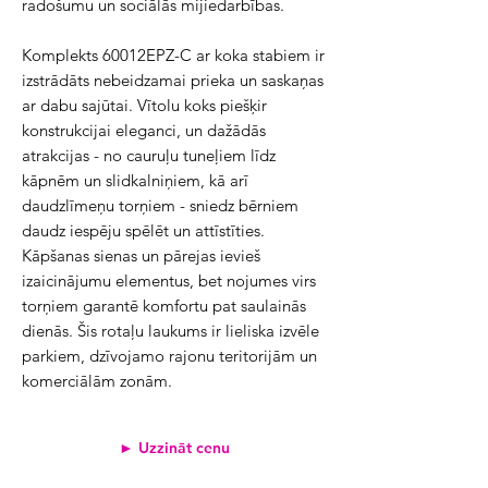
radošumu un sociālās mijiedarbības.
Komplekts 60012EPZ-C ar koka stabiem ir
izstrādāts nebeidzamai prieka un saskaņas
ar dabu sajūtai. Vītolu koks piešķir
konstrukcijai eleganci, un dažādās
atrakcijas - no cauruļu tuneļiem līdz
kāpnēm un slidkalniņiem, kā arī
daudzlīmeņu torņiem - sniedz bērniem
daudz iespēju spēlēt un attīstīties.
Kāpšanas sienas un pārejas ievieš
izaicinājumu elementus, bet nojumes virs
torņiem garantē komfortu pat saulainās
dienās. Šis rotaļu laukums ir lieliska izvēle
parkiem, dzīvojamo rajonu teritorijām un
komerciālām zonām.
► Uzzināt cenu