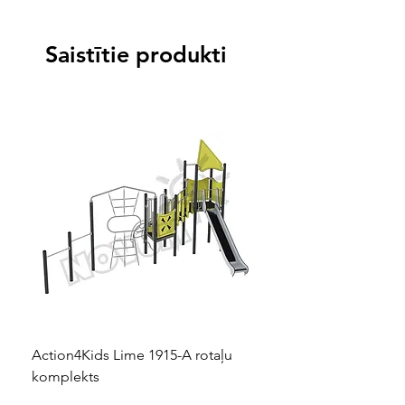
Saistītie produkti
Action4Kids Lime 1915-A rotaļu
Dino slidkalniņš mazuļ
komplekts