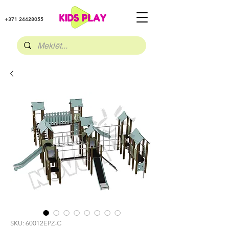
+371 24428055
SKU: 60012EPZ-C