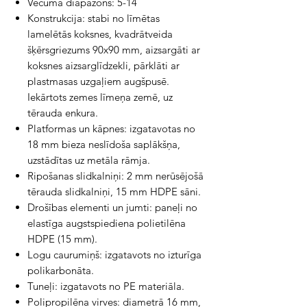
Vecuma diapazons: 5-14
Konstrukcija: stabi no līmētas
lamelētās koksnes, kvadrātveida
šķērsgriezums 90x90 mm, aizsargāti ar
koksnes aizsarglīdzekli, pārklāti ar
plastmasas uzgaļiem augšpusē.
Iekārtots zemes līmeņa zemē, uz
tērauda enkura.
Platformas un kāpnes: izgatavotas no
18 mm bieza neslīdoša saplākšņa,
uzstādītas uz metāla rāmja.
Ripošanas slidkalniņi: 2 mm nerūsējošā
tērauda slidkalniņi, 15 mm HDPE sāni.
Drošības elementi un jumti: paneļi no
elastīga augstspiediena polietilēna
HDPE (15 mm).
Logu caurumiņš: izgatavots no izturīga
polikarbonāta.
Tuneļi: izgatavots no PE materiāla.
Polipropilēna virves: diametrā 16 mm,