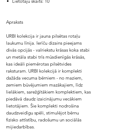
Lietotāju skaits: 10
Apraksts
URBI kolekcija ir jauna pilsētas rotaļu 
laukumu līnija. Ierīču dizains pieejams 
divās opcijās - valriekstu krāsas koka stabi 
un metāla stabi trīs mūsdienīgās krāsās, 
kas ideāli piemērotas pilsētvides 
raksturam. URBI kolekcijā ir komplekti 
dažāda vecuma bērniem - no maziem, 
zemiem būvējumiem mazākajiem, līdz 
lielākiem, sarežģītākiem komplektiem, kas 
piedāvā daudz izaicinājumu vecākiem 
lietotājiem. Šie komplekti nodrošina 
daudzveidīgu spēli, stimulējot bērnu 
fizisko attīstību, radošumu un sociālās 
mijiedarbības.