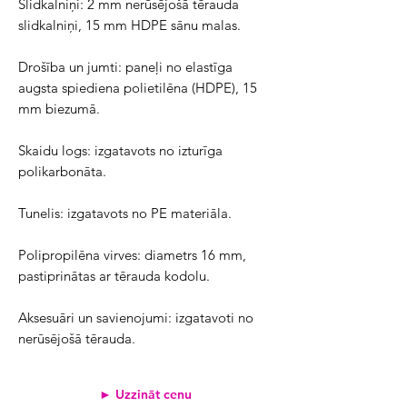
Slidkalniņi: 2 mm nerūsējošā tērauda 
slidkalniņi, 15 mm HDPE sānu malas.
Drošība un jumti: paneļi no elastīga 
augsta spiediena polietilēna (HDPE), 15 
mm biezumā.
Skaidu logs: izgatavots no izturīga 
polikarbonāta.
Tunelis: izgatavots no PE materiāla.
Polipropilēna virves: diametrs 16 mm, 
pastiprinātas ar tērauda kodolu.
Aksesuāri un savienojumi: izgatavoti no 
nerūsējošā tērauda.
► Uzzināt cenu