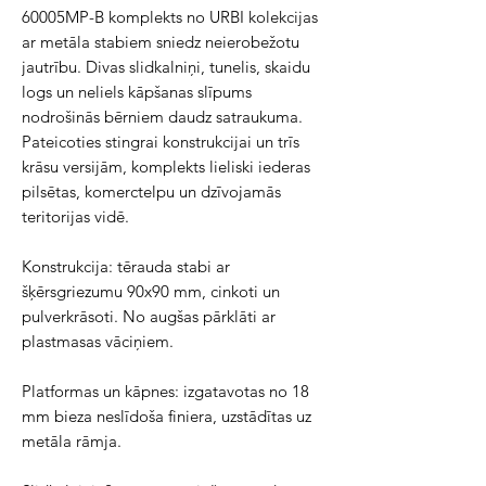
60005MP-B komplekts no URBI kolekcijas 
ar metāla stabiem sniedz neierobežotu 
jautrību. Divas slidkalniņi, tunelis, skaidu 
logs un neliels kāpšanas slīpums 
nodrošinās bērniem daudz satraukuma. 
Pateicoties stingrai konstrukcijai un trīs 
krāsu versijām, komplekts lieliski iederas 
pilsētas, komerctelpu un dzīvojamās 
teritorijas vidē.
Konstrukcija: tērauda stabi ar 
šķērsgriezumu 90x90 mm, cinkoti un 
pulverkrāsoti. No augšas pārklāti ar 
plastmasas vāciņiem.
Platformas un kāpnes: izgatavotas no 18 
mm bieza neslīdoša finiera, uzstādītas uz 
metāla rāmja.