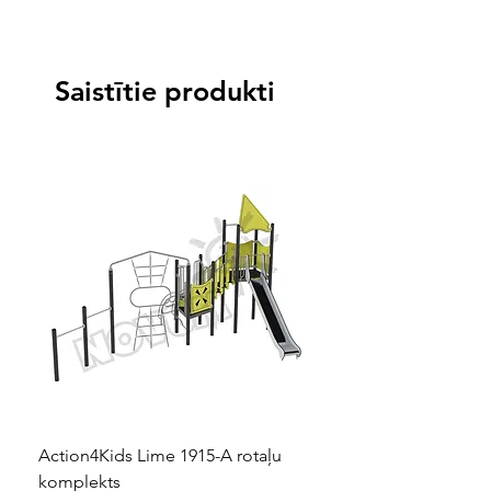
Saistītie produkti
Action4Kids Lime 1915-A rotaļu
Dino slidkalniņš mazuļ
komplekts