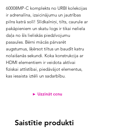
60008MP-C komplekts no URBI kolekcijas
ir adrenalīna, izaicinājumu un jautrības
pilns katrā solī! Slīdkalniņi, tilts, caurule ar
pakāpieniem un skatu logs ir tikai neliela
daļa no šīs lieliskās piedzīvojumu
pasaules. Bērni mācās pārvarēt
augstumus, šķērsot tiltus un baudīt katru
nolaišanās sekundi. Koka konstrukcija ar
HDMI elementiem ir veidota aktīvai
fiziskai attīstībai, piedāvājot elementus,
kas iesaista iztēli un sadarbību.
► Uzzināt cenu
Saistītie produkti