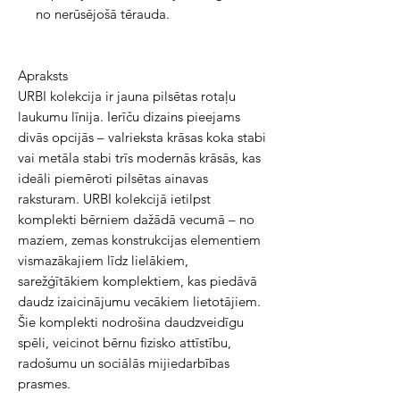
no nerūsējošā tērauda.
Apraksts
URBI kolekcija ir jauna pilsētas rotaļu
laukumu līnija. Ierīču dizains pieejams
divās opcijās – valrieksta krāsas koka stabi
vai metāla stabi trīs modernās krāsās, kas
ideāli piemēroti pilsētas ainavas
raksturam. URBI kolekcijā ietilpst
komplekti bērniem dažādā vecumā – no
maziem, zemas konstrukcijas elementiem
vismazākajiem līdz lielākiem,
sarežģītākiem komplektiem, kas piedāvā
daudz izaicinājumu vecākiem lietotājiem.
Šie komplekti nodrošina daudzveidīgu
spēli, veicinot bērnu fizisko attīstību,
radošumu un sociālās mijiedarbības
prasmes.