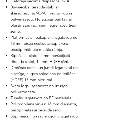
Lietotāja vecuma diapazons: 5-14
Būvniecība: tērauda stabi ar
šķērsgriezumu 90x90 mm, cinkoti un
pulverkrāsoti. No augšas pārklāti ar
plastmasas vāciņiem. Iegremdēti tieši
zemē.
Platformas un pakāpieni: izgatavoti no
18 mm bieza neslīdoša saplākšņa,
piestiprināti pie metāla rāmja.
Ripošanas slaidi: 2 mm nerūsējošā
tērauda slaidi, 15 mm HDPE sāni.
Drošības paneļi un jumti: izgatavoti no
elastīga, augsta spiediena polietilēna
(HDPE) 15 mm biezumā.
Skatu logs: izgatavots no izturīga
polikarbonāta.
Tunelis: izgatavots no PE materiāla.
Polipropilēna virves: 16 mm diametrā,
pastiprinātas ar tērauda serdi.
Stiprinājumi un savienojumi: izgatavoti