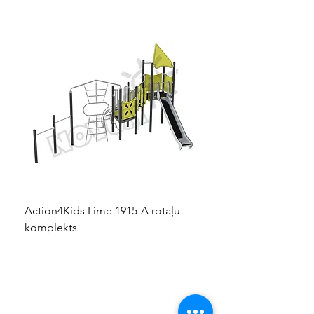
Action4Kids Lime 1915-A rotaļu
Dino slidkalniņš mazuļ
komplekts