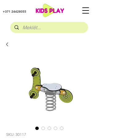
+371 24428055
SKU: 30117