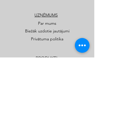
UZŅĒMUMS
Par mums
Biežāk uzdotie jautājumi
Privātuma politika
PRODUKTI
Publiskie rotaļu un sporta laukumi
Privātmāju rotaļu laukumi
Katalogi