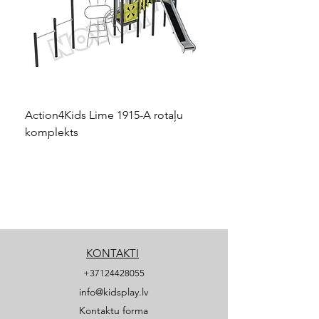
Action4Kids Lime 1915-A rotaļu
Dino slidkalniņš mazuļ
komplekts
KONTAKTI
+37124428055
info@kidsplay.lv
Kontaktu forma