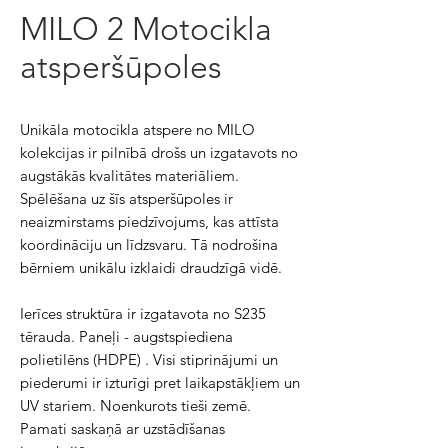
MILO 2 Motocikla
atsperšūpoles
Unikāla motocikla atspere no MILO
kolekcijas ir pilnībā drošs un izgatavots no
augstākās kvalitātes materiāliem.
Spēlēšana uz šīs atsperšūpoles ir
neaizmirstams piedzīvojums, kas attīsta
koordināciju un līdzsvaru. Tā nodrošina
bērniem unikālu izklaidi draudzīgā vidē.
Ierīces struktūra ir izgatavota no S235
tērauda. Paneļi - augstspiediena
polietilēns (HDPE) . Visi stiprinājumi un
piederumi ir izturīgi pret laikapstākļiem un
UV stariem. Noenkurots tieši zemē.
Pamati saskaņā ar uzstādīšanas